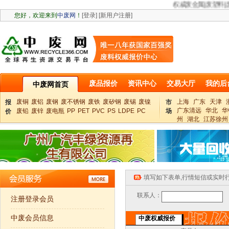
权威废金属|废塑料|废纸|废铜|
废品报价
资讯中心
交易大厅
我的后
中废网首页
废铜
废铝
废钢
废不锈钢
废铁
废矽钢
废锡
废镍
上海
广东
天津
报
市
广东清远
华北
华
废铅
废锌
废电瓶
PP
PET
PVC
PS
LDPE
PC
场
价
州
湖北
江苏徐州
填写如下表单,行情短信或实时
联系人：
注册登录会员
中废会员信息
中废权威报价