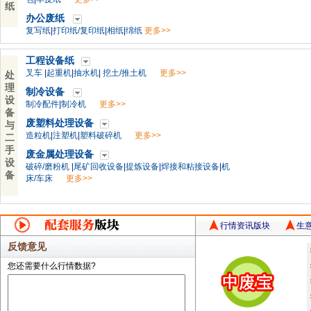
纸
办公废纸
复写纸
|
打印纸/复印纸
|
相纸
|
绵纸
更多>>
工程设备纸
叉车
|
起重机
|
抽水机
|
挖土/推土机
更多>>
处
理
制冷设备
设
制冷配件
|
制冷机
更多>>
备
废塑料处理设备
与
造粒机
|
注塑机
|
塑料破碎机
更多>>
二
手
废金属处理设备
设
破碎/磨粉机
|
尾矿回收设备
|
提炼设备
|
焊接和粘接设备
|
机
备
床/车床
更多>>
行情资讯版块
生
反馈意见
您还需要什么行情数据?