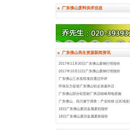
广东佛山废料供求信息
广东佛山再生资源新闻资讯
2017年11月30日广东佛山废钢行情报价
2017年10月12日广东佛山废钢行情报价
广东佛山三水造纸项目通过环评
环保压力促使广东佛山铝企加速外迁
广东佛山部分铝型材厂再启错峰用电措施
广东佛山、四川遂宁调查：产业转移 让区域发
18日广东佛山废旧金属废铝报价
18日广东佛山废旧金属废铁报价