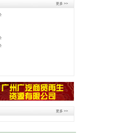
更多 >>
价
价
价
更多 >>