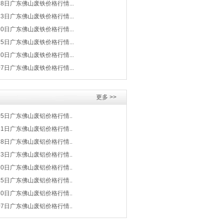
28日广东佛山废铁价格行情...
23日广东佛山废铁价格行情...
20日广东佛山废铁价格行情...
15日广东佛山废铁价格行情...
10日广东佛山废铁价格行情...
07日广东佛山废铁价格行情...
更多 >>
05日广东佛山废铝价格行情..
31日广东佛山废铝价格行情..
28日广东佛山废铝价格行情..
23日广东佛山废铝价格行情..
20日广东佛山废铝价格行情..
15日广东佛山废铝价格行情..
10日广东佛山废铝价格行情..
07日广东佛山废铝价格行情..