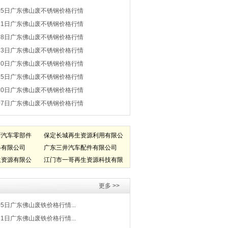
05日广东佛山废不锈钢价格行情
31日广东佛山废不锈钢价格行情
28日广东佛山废不锈钢价格行情
23日广东佛山废不锈钢价格行情
20日广东佛山废不锈钢价格行情
15日广东佛山废不锈钢价格行情
10日广东佛山废不锈钢价格行情
07日广东佛山废不锈钢价格行情
新汽车零部件
保定长城再生资源利用有限公
器有限公司
司
广东三井汽车配件有限公司
生资源有限公
江门市一哥再生资源科技有限
公司
更多 >>
05日广东佛山废铁价格行情...
31日广东佛山废铁价格行情...