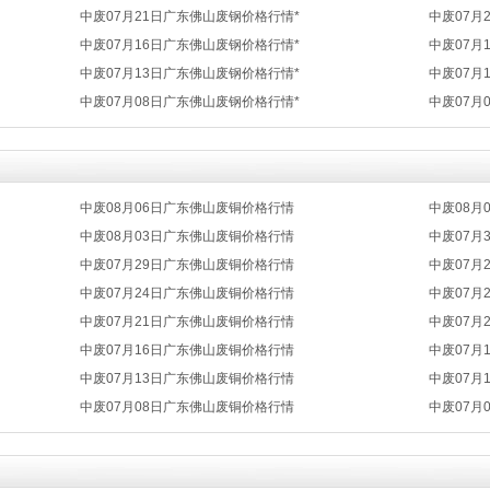
中废07月21日广东佛山废钢价格行情*
中废07月
中废07月16日广东佛山废钢价格行情*
中废07月
中废07月13日广东佛山废钢价格行情*
中废07月
中废07月08日广东佛山废钢价格行情*
中废07月
中废08月06日广东佛山废铜价格行情
中废08月
中废08月03日广东佛山废铜价格行情
中废07月
中废07月29日广东佛山废铜价格行情
中废07月
中废07月24日广东佛山废铜价格行情
中废07月
中废07月21日广东佛山废铜价格行情
中废07月
中废07月16日广东佛山废铜价格行情
中废07月
中废07月13日广东佛山废铜价格行情
中废07月
中废07月08日广东佛山废铜价格行情
中废07月