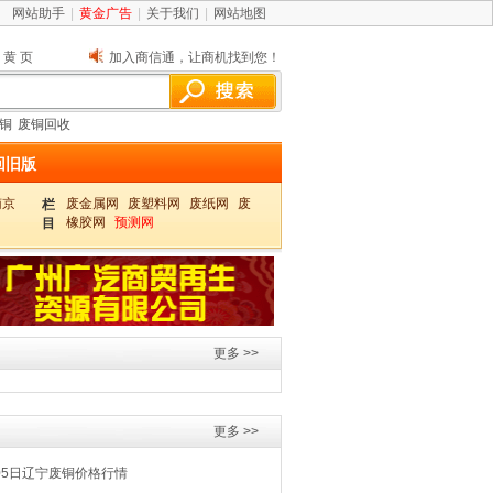
网站助手
|
黄金广告
|
关于我们
|
网站地图
黄页
加入商信通，让商机找到您！
铜
废铜回收
回旧版
南京
废金属网
废塑料网
废纸网
废
栏
橡胶网
预测网
目
更多 >>
更多 >>
05日辽宁废铜价格行情