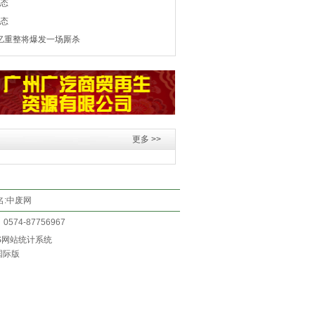
动态
动态
0亿重整将爆发一场厮杀
更多 >>
:中废网
0574-87756967
国际版