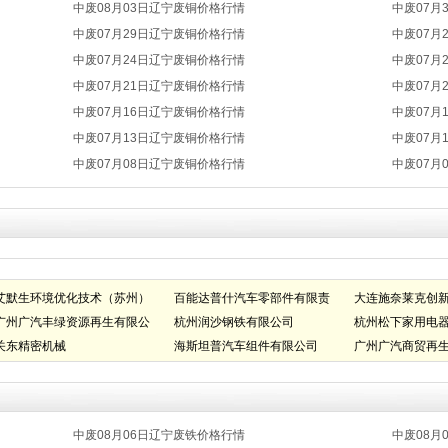
中废08月03日辽宁废铜价格行情
中废07月
中废07月29日辽宁废铜价格行情
中废07月
中废07月24日辽宁废铜价格行情
中废07月
中废07月21日辽宁废铜价格行情
中废07月
中废07月16日辽宁废铜价格行情
中废07月
中废07月13日辽宁废铜价格行情
中废07月
中废07月08日辽宁废铜价格行情
中废07月
艾默生环境优化技术（苏州）
百能达普什汽车零部件有限责
大连施奈莱克创
有限公司
广州广汽丰绿资源再生有限公
任公司
杭州润沙钢铁有限公司
有限公司
杭州松下家用电
司
关东精密机械
海斯坦普汽车组件有限公司
广州广汽商贸再
司
中废08月06日辽宁废铁价格行情
中废08月