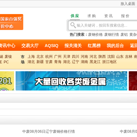
放入桌面
供应
求购
资讯
报价
热门搜索：
废钢价格
废铜行情
废铝
黄杂
资讯中心
交易大厅
AQSIQ
报关清关
红黑榜
我的后台
返
锡
废镍
上海
北京
杭州
广州
天津
四川
河南
河北
陕西
沈阳
山东
吉林
市
湖北
新疆
甘肃
青海
湖北
辽宁
湖南
黑龙江
浙江地区
E
PC
场
中废08月06日辽宁废铜价格行情
中废08月