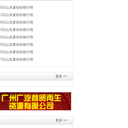
05日山东废铝价格行情
31日山东废铝价格行情
28日山东废铝价格行情
23日山东废铝价格行情
20日山东废铝价格行情
15日山东废铝价格行情
10日山东废铝价格行情
07日山东废铝价格行情
更多 >>
更多 >>