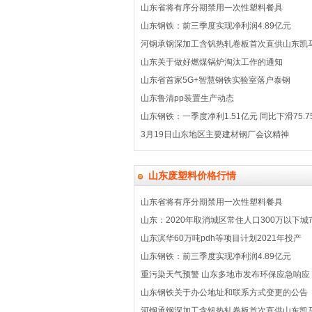
山东省将有序分期禁用一次性塑料餐具
山东钢铁：前三季度实现净利润4.89亿元
河钢承钢深加工含钒热轧卷板首次直供山东凯
山东关于做好燃煤锅炉淘汰工作的通知
山东省首家5G+智慧钢铁实验室落户泰钢
山东鲁清pp装置生产动态
山东钢铁：一季度净利1.51亿元 同比下滑75.7
3月19日山东地区主要建材钢厂会议精神
山东废塑料价格行情
山东省将有序分期禁用一次性塑料餐具
山东：2020年取消城区常住人口300万以下
山东滨华60万吨pdh等项目计划2021年投产
山东钢铁：前三季度实现净利润4.89亿元
重污染天气预警 山东多地市发布环保应急响应
山东钢铁关于办公地址和联系方式变更的公告
河钢承钢深加工含钒热轧卷板首次直供山东凯