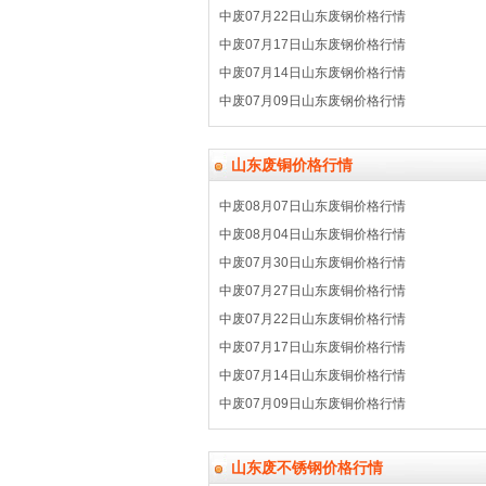
中废07月22日山东废钢价格行情
中废07月17日山东废钢价格行情
中废07月14日山东废钢价格行情
中废07月09日山东废钢价格行情
山东废铜价格行情
中废08月07日山东废铜价格行情
中废08月04日山东废铜价格行情
中废07月30日山东废铜价格行情
中废07月27日山东废铜价格行情
中废07月22日山东废铜价格行情
中废07月17日山东废铜价格行情
中废07月14日山东废铜价格行情
中废07月09日山东废铜价格行情
山东废不锈钢价格行情