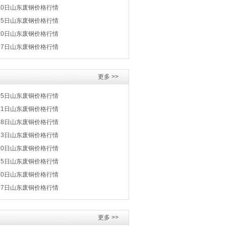
20日山东废钢价格行情
15日山东废钢价格行情
10日山东废钢价格行情
07日山东废钢价格行情
更多 >>
05日山东废铜价格行情
31日山东废铜价格行情
28日山东废铜价格行情
23日山东废铜价格行情
20日山东废铜价格行情
15日山东废铜价格行情
10日山东废铜价格行情
07日山东废铜价格行情
更多 >>