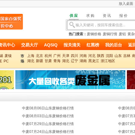
放入桌面
供应
求购
资讯
报价
热门搜索：
废钢价格
废铜行情
废铝
黄杂
资讯中心
交易大厅
AQSIQ
报关清关
红黑榜
我的后台
返
锡
废镍
上海
北京
杭州
广州
天津
四川
河南
河北
陕西
沈阳
山东
吉林
市
湖北
新疆
甘肃
青海
湖北
辽宁
湖南
黑龙江
浙江地区
E
PC
场
中废08月06日山东废钢价格行情
中废08月
中废08月03日山东废钢价格行情
中废07月
中废07月29日山东废钢价格行情
中废07月
中废07月24日山东废钢价格行情
中废07月