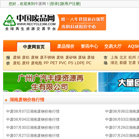
您好，欢迎来到
中废网
！
[登录]
[新用户注册]
废品报价
资讯中心
交易大厅
AQSI
中废网首页
废铜
废铝
废钢
废不锈钢
废铁
废矽钢
废锡
废镍
上海
北京
杭州
报
市
湖北
新疆
甘肃
废铅
废锌
废电瓶
PP
PET
PVC
PS
LDPE
PC
场
价
湖南废钢价格行情
中废08月07日湖南废钢价格行情
中废08月06日湖南
中废08月04日湖南废钢价格行情
中废08月03日湖南
中废07月30日湖南废钢价格行情
中废07月29日湖南
中废07月27日湖南废钢价格行情
中废07月24日湖南