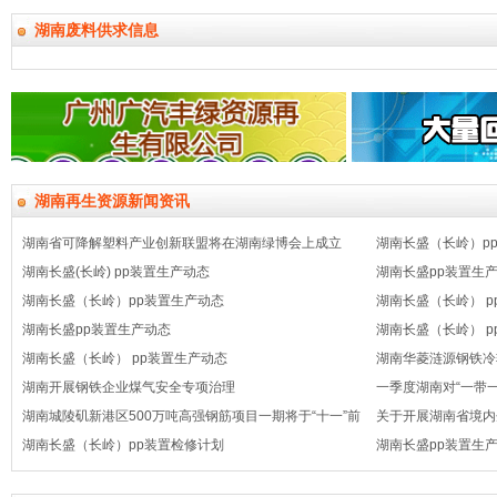
湖南废料供求信息
湖南再生资源新闻资讯
湖南省可降解塑料产业创新联盟将在湖南绿博会上成立
湖南长盛（长岭）p
湖南长盛(长岭) pp装置生产动态
湖南长盛pp装置生
湖南长盛（长岭）pp装置生产动态
湖南长盛（长岭） p
湖南长盛pp装置生产动态
湖南长盛（长岭） p
湖南长盛（长岭） pp装置生产动态
湖南华菱涟源钢铁冷
湖南开展钢铁企业煤气安全专项治理
一季度湖南对“一带一
湖南城陵矶新港区500万吨高强钢筋项目一期将于“十一”前
关于开展湖南省境内
建成投产
湖南长盛（长岭）pp装置检修计划
摸底工作的通知
湖南长盛pp装置生