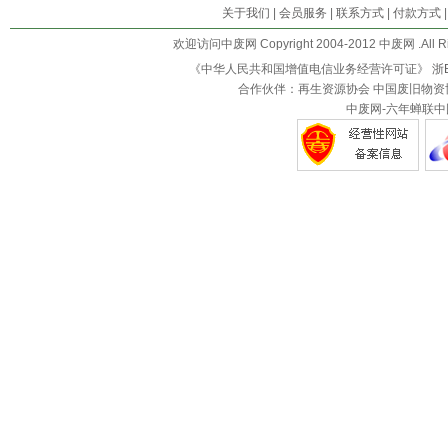
关于我们
|
会员服务
|
联系方式
|
付款方式
欢迎访问中废网 Copyright 2004-2012 中废网 .All R
《中华人民共和国增值电信业务经营许可证》
浙B
合作伙伴：再生资源协会 中国废旧物资
中废网-六年蝉联中