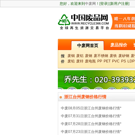
您好，欢迎来到
中废网
！
[登录]
[新用户注册]
废品报价
中废网首页
废铜
废铝
废钢
废不锈钢
废铁
废矽钢
废
报
废铅
废锌
废电瓶
PP
PET
PVC
PS
LDP
价
浙江台州废钢价格行情
中废08月05日浙江台州废钢价格行情*
中废07月31日浙江台州废钢价格行情*
中废07月28日浙江台州废钢价格行情*
中废07月23日浙江台州废钢价格行情*