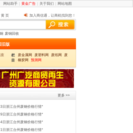
网站助手
|
黄金广告
|
关于我们
|
网站地图
黄页
加入商信通，让商机找到您！
铜
废铜回收
回旧版
南京
废金属网
废塑料网
废纸网
废
栏
橡胶网
预测网
目
更多 >>
03日浙江台州废钢价格行情*
29日浙江台州废钢价格行情*
24日浙江台州废钢价格行情*
21日浙江台州废钢价格行情*