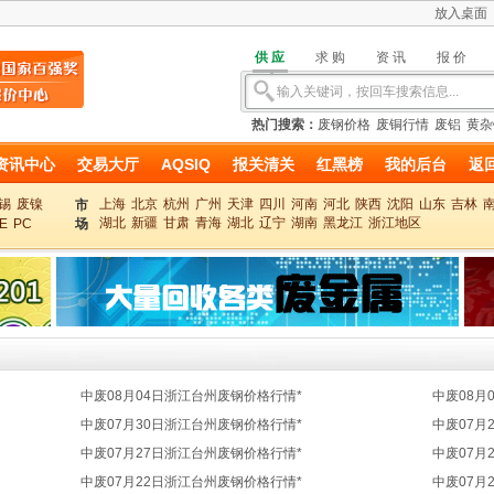
放入桌面
供应
求购
资讯
报价
热门搜索：
废钢价格
废铜行情
废铝
黄杂
资讯中心
交易大厅
AQSIQ
报关清关
红黑榜
我的后台
返
锡
废镍
上海
北京
杭州
广州
天津
四川
河南
河北
陕西
沈阳
山东
吉林
市
湖北
新疆
甘肃
青海
湖北
辽宁
湖南
黑龙江
浙江地区
E
PC
场
中废08月04日浙江台州废钢价格行情*
中废08月
中废07月30日浙江台州废钢价格行情*
中废07月
中废07月27日浙江台州废钢价格行情*
中废07月
中废07月22日浙江台州废钢价格行情*
中废07月