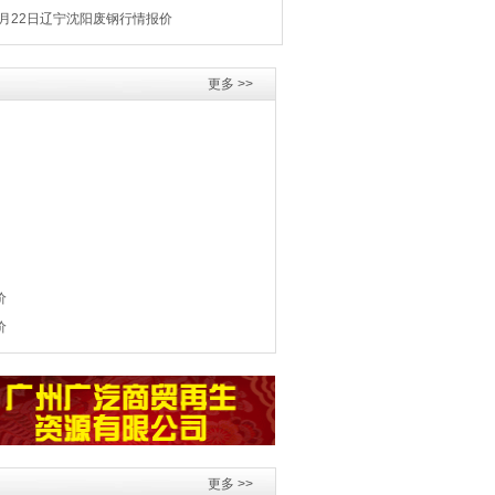
11月22日辽宁沈阳废钢行情报价
更多 >>
价
价
更多 >>