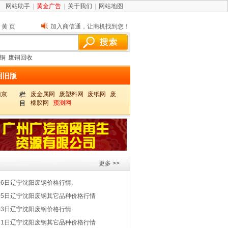
网站助手
|
黄金广告
|
关于我们
|
网站地图
黄页
加入商信通，让商机找到您！
铜
废铜回收
回旧版
南京
废金属网
废塑料网
废纸网
废
栏
橡胶网
预测网
目
更多 >>
06日辽宁沈阳废钢价格行情.
05日辽宁沈阳废钢其它品种价格行情
03日辽宁沈阳废钢价格行情.
31日辽宁沈阳废钢其它品种价格行情