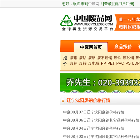
您好，欢迎来到
中废网
！
[登录]
[新用户注册]
废品报价
中废网首页
废铜
废铝
废钢
废不锈钢
废铁
废矽钢
废
报
废铅
废锌
废电瓶
PP
PET
PVC
PS
LDP
价
辽宁沈阳废钢价格行情
中废08月07日辽宁沈阳废钢价格行情.
中废08月06日辽宁沈阳废钢其它品种价格行情
中废08月04日辽宁沈阳废钢价格行情.
中废08月03日辽宁沈阳废钢其它品种价格行情