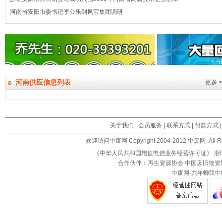
河南省安阳市委书记李公乐到凤宝集团调研
河南供应信息列表
更多 >
关于我们
|
会员服务
|
联系方式
|
付款方式
欢迎访问中废网 Copyright 2004-2012 中废网 .All R
《中华人民共和国增值电信业务经营许可证》
浙B
合作伙伴：再生资源协会 中国废旧物资
中废网-六年蝉联中