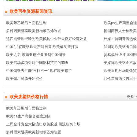
欧美再生资源新闻资讯
欧美苯乙烯后市面临过剩
欧美ps生产商整合
多种因素阻碍欧美新增苯乙烯装置
德国商界人士称欧美
这四点管理经验为欧美模具企业带去良好经济效益
外媒：特朗普当选或
中国2.4亿吨钢铁去产能居首 欧美偏见遭打脸
我国对欧美钢出口降
欧美之后 东南亚也准备限制中国钢铁
贸易战升级 中国钢铁
欧美启动多项针对中国钢材贸易的调查
美媒称欧美钢企不敌
中国钢铁去产能“言行不一” 现在欧美怒了
欧美近期对华钢铁贸
欧美钢厂纷纷开始提价
耶伦造势德拉吉出手
欧美废塑料价格行情
更多 >
欧美苯乙烯后市面临过剩
欧美ps生产商整合速度加快
上周全球资金大幅流出欧美股基 回流新兴市场
多种因素阻碍欧美新增苯乙烯装置