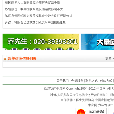
德国商界人士称欧美应协商解决贸易争端
鞍钢股份：欧美征收高额反倾销税影响不大
这四点管理经验为欧美模具企业带去良好经济效益
外媒：特朗普当选或加剧欧美对中国钢铁抵制
欧美供应信息列表
更多 >
关于我们
|
会员服务
|
联系方式
|
付款方式
欢迎访问中废网 Copyright 2004-2012 中废网 .All R
《中华人民共和国增值电信业务经营许可证》
浙B
合作伙伴：再生资源协会 中国废旧物资
中废网-六年蝉联中