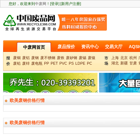
您好，欢迎来到
中废网
！
[登录]
[新用户注册]
废品报价
资讯中心
交易大厅
AQSI
中废网首页
废铜
废铝
废钢
废不锈钢
废铁
废矽钢
废锡
废镍
上海
北京
杭州
报
市
湖北
新疆
甘肃
废铅
废锌
废电瓶
PP
PET
PVC
PS
LDPE
PC
场
价
欧美废钢价格行情
欧美废铜价格行情