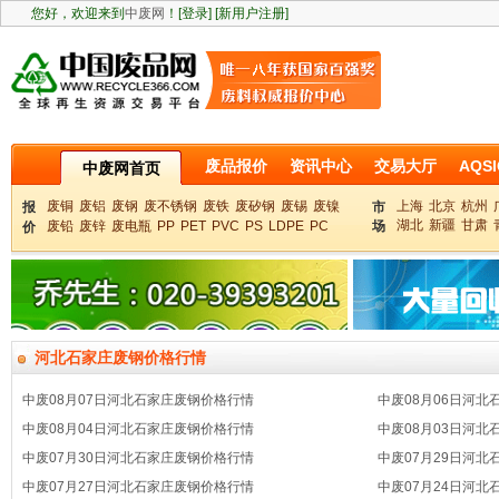
您好，欢迎来到
中废网
！
[登录]
[新用户注册]
废品报价
资讯中心
交易大厅
AQSI
中废网首页
废铜
废铝
废钢
废不锈钢
废铁
废矽钢
废锡
废镍
上海
北京
杭州
报
市
湖北
新疆
甘肃
废铅
废锌
废电瓶
PP
PET
PVC
PS
LDPE
PC
场
价
河北石家庄废钢价格行情
中废08月07日河北石家庄废钢价格行情
中废08月06日河
中废08月04日河北石家庄废钢价格行情
中废08月03日河
中废07月30日河北石家庄废钢价格行情
中废07月29日河
中废07月27日河北石家庄废钢价格行情
中废07月24日河