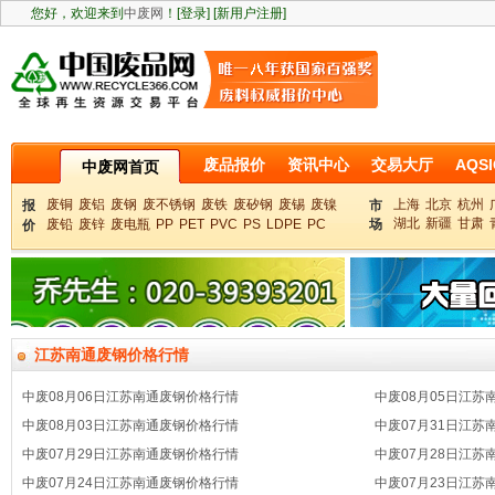
您好，欢迎来到
中废网
！
[登录]
[新用户注册]
废品报价
资讯中心
交易大厅
AQSI
中废网首页
废铜
废铝
废钢
废不锈钢
废铁
废矽钢
废锡
废镍
上海
北京
杭州
报
市
湖北
新疆
甘肃
废铅
废锌
废电瓶
PP
PET
PVC
PS
LDPE
PC
场
价
江苏南通废钢价格行情
中废08月06日江苏南通废钢价格行情
中废08月05日江苏
中废08月03日江苏南通废钢价格行情
中废07月31日江苏
中废07月29日江苏南通废钢价格行情
中废07月28日江苏
中废07月24日江苏南通废钢价格行情
中废07月23日江苏