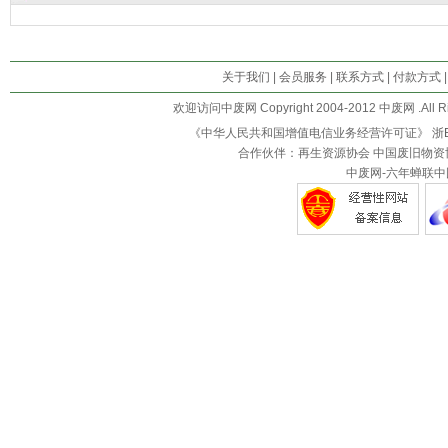
关于我们
|
会员服务
|
联系方式
|
付款方式
欢迎访问中废网 Copyright 2004-2012 中废网 .All R
《中华人民共和国增值电信业务经营许可证》
浙B
合作伙伴：再生资源协会 中国废旧物资
中废网-六年蝉联中