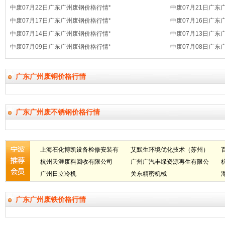
中废07月22日广东广州废钢价格行情*
中废07月21日广东
中废07月17日广东广州废钢价格行情*
中废07月16日广东
中废07月14日广东广州废钢价格行情*
中废07月13日广东
中废07月09日广东广州废钢价格行情*
中废07月08日广东
广东广州废铜价格行情
广东广州废不锈钢价格行情
上海石化博凯设备检修安装有
艾默生环境优化技术（苏州）
限公司
杭州天涯废料回收有限公司
有限公司
广州广汽丰绿资源再生有限公
广州日立冷机
司
关东精密机械
广东广州废铁价格行情