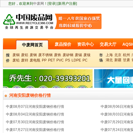
您好，欢迎来到
中废网
！
[登录]
[新用户注册]
废品报价
资讯中心
交易大厅
AQSI
中废网首页
废铜
废铝
废钢
废不锈钢
废铁
废矽钢
废锡
废镍
上海
北京
杭州
报
市
湖北
新疆
甘肃
废铅
废锌
废电瓶
PP
PET
PVC
PS
LDPE
PC
场
价
河南安阳废钢价格行情
中废08月07日河南安阳废钢价格行情
中废08月06日河南
中废08月04日河南安阳废钢价格行情
中废08月03日河南
中废07月30日河南安阳废钢价格行情
中废07月29日河南
中废07月27日河南安阳废钢价格行情
中废07月24日河南