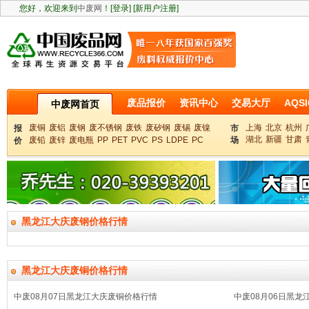
您好，欢迎来到
中废网
！
[登录]
[新用户注册]
废品报价
资讯中心
交易大厅
AQSI
中废网首页
废铜
废铝
废钢
废不锈钢
废铁
废矽钢
废锡
废镍
上海
北京
杭州
报
市
湖北
新疆
甘肃
废铅
废锌
废电瓶
PP
PET
PVC
PS
LDPE
PC
场
价
黑龙江大庆废钢价格行情
黑龙江大庆废铜价格行情
中废08月07日黑龙江大庆废铜价格行情
中废08月06日黑