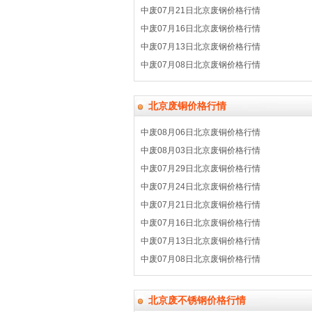
中废07月21日北京废钢价格行情
中废07月16日北京废钢价格行情
中废07月13日北京废钢价格行情
中废07月08日北京废钢价格行情
北京废铜价格行情
中废08月06日北京废铜价格行情
中废08月03日北京废铜价格行情
中废07月29日北京废铜价格行情
中废07月24日北京废铜价格行情
中废07月21日北京废铜价格行情
中废07月16日北京废铜价格行情
中废07月13日北京废铜价格行情
中废07月08日北京废铜价格行情
北京废不锈钢价格行情