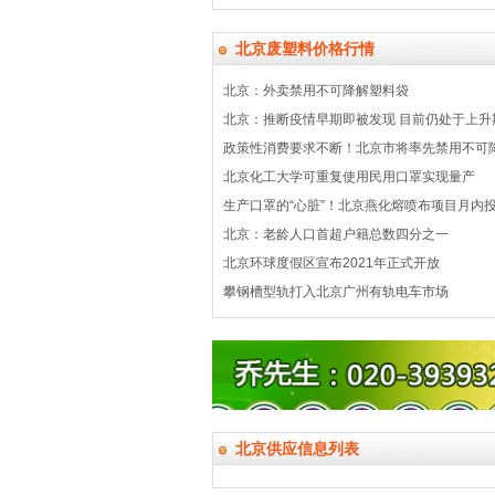
北京废塑料价格行情
北京：外卖禁用不可降解塑料袋
北京：推断疫情早期即被发现 目前仍处于上升
政策性消费要求不断！北京市将率先禁用不可
北京化工大学可重复使用民用口罩实现量产
生产口罩的“心脏”！北京燕化熔喷布项目月内
北京：老龄人口首超户籍总数四分之一
北京环球度假区宣布2021年正式开放
攀钢槽型轨打入北京广州有轨电车市场
北京供应信息列表