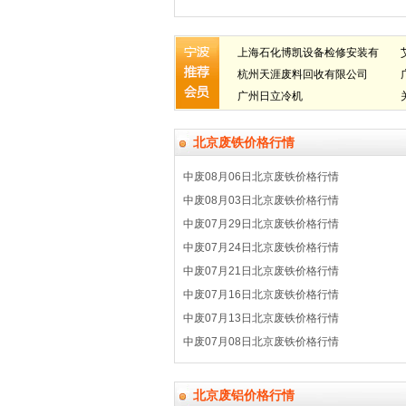
上海石化博凯设备检修安装有
限公司
杭州天涯废料回收有限公司
广州日立冷机
北京废铁价格行情
中废08月06日北京废铁价格行情
中废08月03日北京废铁价格行情
中废07月29日北京废铁价格行情
中废07月24日北京废铁价格行情
中废07月21日北京废铁价格行情
中废07月16日北京废铁价格行情
中废07月13日北京废铁价格行情
中废07月08日北京废铁价格行情
北京废铝价格行情