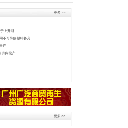
更多 >>
处于上升期
用不可降解塑料餐具
量产
目月内投产
更多 >>