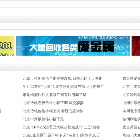
北京：推断疫情早期即被发现 目前仍处于上升期
政策性消
生产口罩的“心脏”！北京燕化熔喷布项目月内投产
具
北京：老
攀钢槽型轨打入北京广州有轨电车市场
北京冷轧
北京冷轧卷板价格小幅下调 成交寥寥
山钢中厚
务
北京冷轧价格小幅上调 看涨心态转浓
本周北京
北京中厚板价格小幅下跌
鞍钢制造扮
北京市PM2.5治理已大幅超额完成“十三五”目标
麦当劳要在
北京6家景区门票价格下调 “鸟巢”门票降价10元
熊猫与大