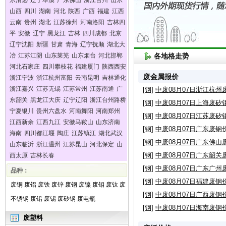
东清远
辽宁本溪
广东佛山
浙江台州
山东
山西
四川
湖南
河北
陕西
广西
福建
江西
云南
贵州
湖北
江苏徐州
河南洛阳
吉林四
平
安徽
辽宁
黑龙江
吉林
四川成都
北京
辽宁沈阳
新疆
甘肃
青海
辽宁抚顺
湖北大
冶
江苏江阴
山东莱芜
山东烟台
河北邯郸
各地格走势
河北石家庄
四川攀枝花
福建厦门
陕西西安
废金属报价
浙江宁波
浙江杭州富阳
云南昆明
吉林通化
浙江嘉兴
江苏无锡
江苏常州
江苏南通
广
[钢]
中废08月07日浙江杭
东韶关
黑龙江大庆
辽宁辽阳
浙江台州路桥
[钢]
中废08月07日上海废矽
宁夏银川
贵州六盘水
河南舞阳
河南郑州
[钢]
中废08月07日江苏废矽
江西新余
江西九江
安徽马鞍山
山东济南
[钢]
中废08月07日广东废钢
海南
四川都江堰
陶庄
江苏镇江
湖北武汉
[钢]
中废08月07日广东佛山
山东临沂
浙江温州
江苏昆山
河北保定
山
[钢]
中废08月07日广东韶关
西太原
吉林长春
[钢]
中废08月07日广东广州
品种：
[钢]
中废08月07日福建废钢
废铜
废铝
废铁
废锌
废钢
废镍
废钼
废钛
废
[钢]
中废08月07日广西废钢
不锈钢
废铅
废锡
废矽钢
废电瓶
[钢]
中废08月07日海南废钢
废塑料