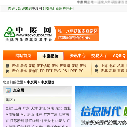
中废网
是唯一连续八年获国家百强奖
网站首页
资讯中心
交易大厅
AQSIQ
中废报价
废铜
废铝
废钢
废不锈钢
废铁
废矽钢
废锡
废镍
上海
北京
杭州
报
市
湖北
新疆
甘肃
废铅
废锌
废电瓶
PP
PET
PVC
PS
LDPE
PC
场
价
您当前的位置 >
中废网
>
中废报价
废金属
地区：
全部:
上海
广东
天津
浙江
河南
东北
西北
河南安阳
河北唐山
江苏
广东广州
江苏南
京
江苏苏州
浙江杭州
辽宁大连
内蒙古
广